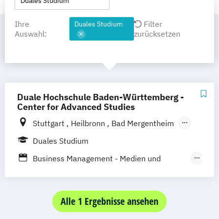
Duales Studium
Ihre
Filter
Duales Studium
Auswahl:
zurücksetzen
Duale Hochschule Baden-Württemberg -
Center for Advanced Studies
Stuttgart
Heilbronn
Bad Mergentheim
Friedrichshafen
Heidenheim
Karlsruhe
Duales Studium
Lörrach
Mannheim
Mosbach
Business Management - Medien und
Ravensburg
Villingen-Schwenningen
Marketing
Horb am Neckar
Media and Data-driven Business
Alle 1 Ergebnisse ansehen