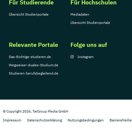
Für Studierende
Für Hochschulen
Übersicht Studienportale
Mediadaten
Übersicht Studienportale
Relevante Portale
Folge uns auf
Das-Richtige-studieren.de
Instagram
Wegweiser-duales-Studium.de
Studieren-berufsbegleitend.de
© Copyright 2026, TarGroup Media GmbH
Impressum
Datenschutzerklärung
Nutzungsbedingungen
Barrierefreihe