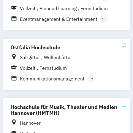
Bielefeld
Berlin
Düren
Frechen
Vollzeit
Blended Learning
Fernstudium
Waldshut
Eventmanagement & Entertainment
Fashion Management
Foto & Film
M.A. Strategische Kommunikation &
Digitales Marketing
Ostfalia Hochschule
Medienkommunikation & Journalismus
Salzgitter
Wolfenbüttel
Sportjournalismus & Sportmarketing
Vollzeit
Fernstudium
Kommunikationsmanagement
Mediendesign
Medieninformatik
Medienkommunikation
Medienmanagement
Hochschule für Musik, Theater und Medien
Hannover (HMTMH)
Hannover