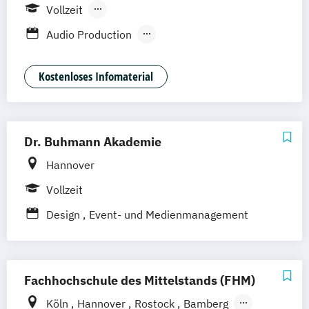
Köln
Leipzig
München
Stuttgart
Vollzeit
Hannover
Nürnberg
Berufsbegleitendes Präsenzstudium
Audio Production
Content Creation & Online Marketing
Digital Film Production
Event Engineering
Kostenloses Infomaterial
Game Art Animation
Games Programming
Graphic Design
Music Business
Dr. Buhmann Akademie
Professional Media Creation
Hannover
Professional Practice (Creative Media
Industries)
Vollzeit
Software Engineering
Design
Event- und Medienmanagement
Visuell Effects Animation
Voice Acting
Fachhochschule des Mittelstands (FHM)
Köln
Hannover
Rostock
Bamberg