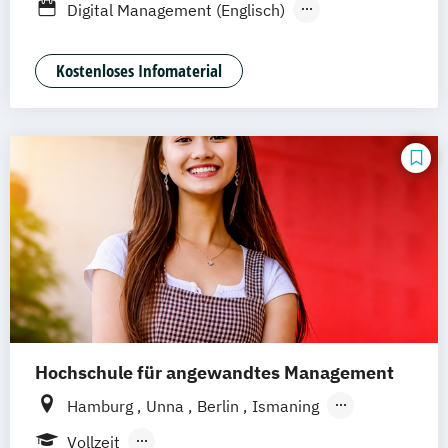
Digital Management (Englisch)
Braunschweig
Erfurt
Digitales Management & Leadership
Mediendesign & Management
Kostenloses Infomaterial
Medienmanagement und Digitales
Marketing
Hochschule für angewandtes Management
Hamburg
Unna
Berlin
Ismaning
Mannheim
Wien
Frankfurt
Hannover
Vollzeit