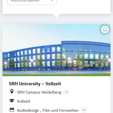
Abschluss wählen
SRH University – Vollzeit
SRH Campus Heidelberg
SRH Campus Berlin
SRH Campus Bremen
Vollzeit
SRH Campus Bonn
SRH Campus Dresden
Audiodesign
Film und Fernsehen