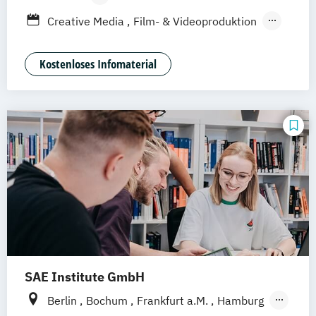
Leipzig
Düsseldorf
Köln
Nürnberg
Berufsbegleitendes Präsenzstudium
Creative Media
Film- & Videoproduktion
Stuttgart
Duales Studium
Game Design
Journalismus
Media Studies
Medienmanagement
Kostenloses Infomaterial
Medienpsychologie
Musikproduktion
Social Media Studies
Software Design & User Experience
SAE Institute GmbH
Berlin
Bochum
Frankfurt a.M.
Hamburg