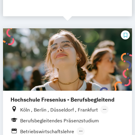
Hochschule Fresenius - Berufsbegleitend
Köln
Berlin
Düsseldorf
Frankfurt
Hamburg
Idstein
München
Wiesbaden
Berufsbegleitendes Präsenzstudium
Online-Campus
Osnabrück
Oldenburg
Betriebswirtschaftslehre