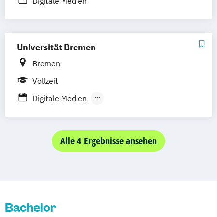
Digitale Medien
Universität Bremen
Bremen
Vollzeit
Digitale Medien
Kommunikations- und Medienwissenschaft
Kunst-Medien-Ästhetische Bildung
Alle 4 Ergebnisse ansehen
Medienkultur
Bachelor