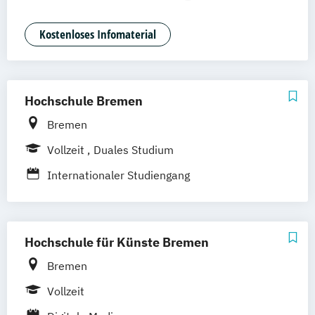
Hannover
Dortmund
Erfurt
Stuttgart
Medienmanagement und Digitales
Braunschweig
Marketing
Kostenloses Infomaterial
Hochschule Bremen
Bremen
Vollzeit
Duales Studium
Internationaler Studiengang
Medieninformatik
Hochschule für Künste Bremen
Bremen
Vollzeit