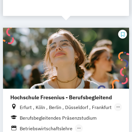
Hochschule Fresenius - Berufsbegleitend
Erfurt
Köln
Berlin
Düsseldorf
Frankfurt
Hamburg
Idstein
München
Wiesbaden
Berufsbegleitendes Präsenzstudium
Online-Campus
Osnabrück
Oldenburg
Betriebswirtschaftslehre