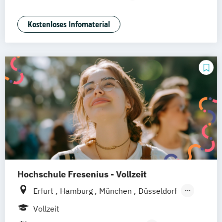
Hannover
Dortmund
Stuttgart
Medienmanagement und Digitales
Braunschweig
Marketing
Kostenloses Infomaterial
Hochschule Fresenius - Vollzeit
Erfurt
Hamburg
München
Düsseldorf
Idstein
Berlin
Frankfurt am Main
Köln
Vollzeit
Heidelberg
Wiesbaden
Wolfenbüttel