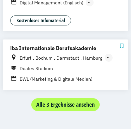
Digital Management (Englisch)
Braunschweig
Digitales Management & Leadership
Mediendesign & Management
Kostenloses Infomaterial
Medienmanagement und Digitales
Marketing
iba Internationale Berufsakademie
Erfurt
Bochum
Darmstadt
Hamburg
Heidelberg
Kassel
Köln
Leipzig
Duales Studium
München
Nürnberg
BWL (Marketing & Digitale Medien)
Alle 3 Ergebnisse ansehen