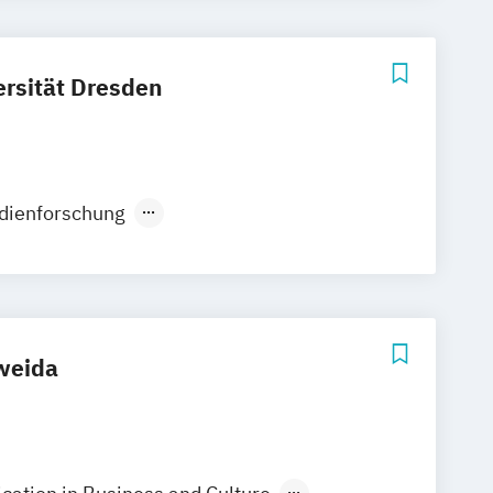
ersität Dresden
ienforschung
udies in Intellectual Property Law
ng
Medienpraxis
Medieninformatik
weida