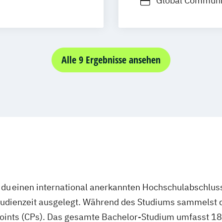
Global Communic
Media and Acous
Media and Comm
Medieninformati
Medieninformati
Alle 9 Ergebnisse ansehen
Medienmanagemen
Journalism
Medienmanageme
Medienmanageme
Marketing
Medienmanageme
du einen international anerkannten Hochschulabschluss
studienzeit ausgelegt. Während des Studiums sammelst 
oints (CPs). Das gesamte Bachelor-Studium umfasst 180