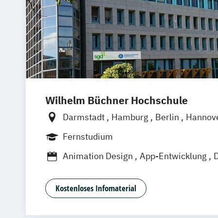
Wilhelm Büchner Hochschule
Darmstadt
Hamburg
Berlin
Hannov
Nürnberg
München
Stuttgart
Götti
Fernstudium
Freiburg
Wien
Zürich
Rostock
Dor
Animation Design
App-Entwicklung
D
Game Design
Game Development
In
Kommunikationsdesign
Nachhaltiges 
Kostenloses Infomaterial