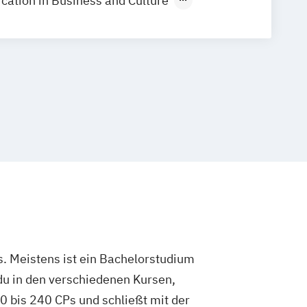
ation in Business and Culture
tical Engineering
unication Studies
k & Interaktives Entertainment
k und interaktives Entertainment
t - Vertiefung Digital Media and
nt - Vertiefung Media and Business
nt - Vertiefung eSport and Games
nt – Vertiefung Production
. Meistens ist ein Bachelorstudium
du in den verschiedenen Kursen,
 bis 240 CPs und schließt mit der