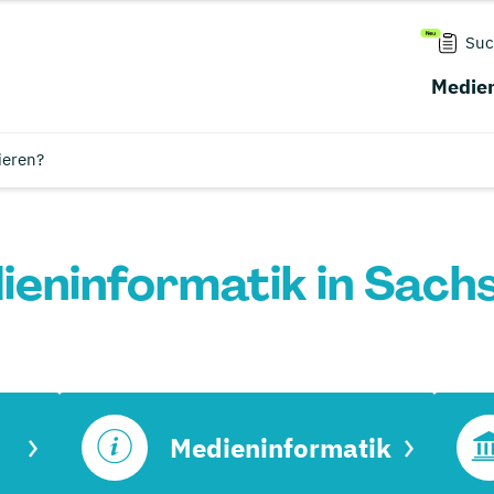
Suc
Medien
ieren?
eninformatik in Sach
Medieninformatik