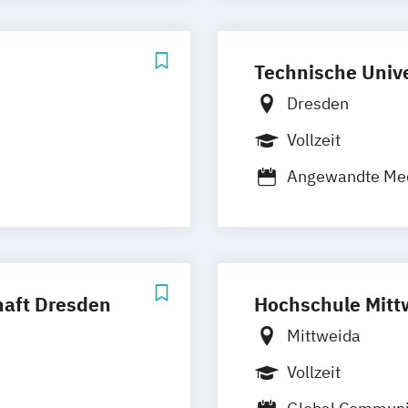
Technische Univ
Dresden
Vollzeit
Angewandte Med
ulturen
International St
schaften
Medienforschu
ia Technology
haft Dresden
Hochschule Mitt
Mittweida
Vollzeit