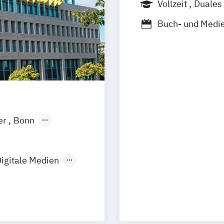
Vollzeit
Duales
Buch- und Medi
Buchhandel/Ver
Medieninformat
Verlags- und H
er
Bonn
ngen
Leipzig
tmund
igitale Medien
dustriedesign
Design