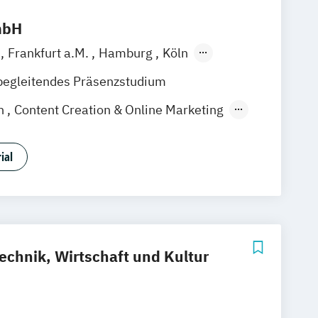
mbH
m
Frankfurt a.M.
Hamburg
Köln
en
Stuttgart
Hannover
Nürnberg
begleitendes Präsenzstudium
on
Content Creation & Online Marketing
duction
Event Engineering
tion
Games Programming
ial
Music Business
dia Creation
ctice (Creative Media Industries)
eering
Visuell Effects Animation
echnik, Wirtschaft und Kultur