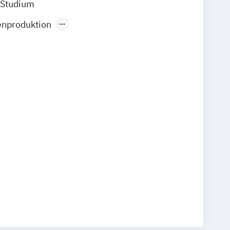
 Studium
enproduktion
lagswirtschaft
Fernsehproduktion
ik
Medientechnik
andelsmanagement