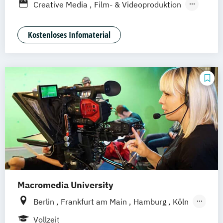
Berufsbegleitendes Präsenzstudium
Creative Media
Film- & Videoproduktion
Stuttgart
Duales Studium
Game Design
Journalismus
Media Studies
Medienmanagement
Kostenloses Infomaterial
Medienpsychologie
Musikproduktion
Social Media Studies
Software Design & User Experience
Macromedia University
Berlin
Frankfurt am Main
Hamburg
Köln
Leipzig
München
Stuttgart
Vollzeit