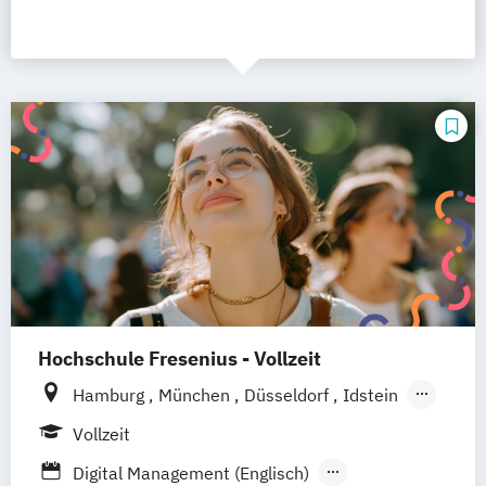
Hochschule Fresenius - Vollzeit
Hamburg
München
Düsseldorf
Idstein
Berlin
Frankfurt am Main
Köln
Vollzeit
Heidelberg
Wiesbaden
Wolfenbüttel
Digital Management (Englisch)