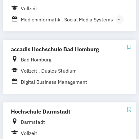
und Sportmanagement)
Vollzeit
Management und Marketing in Mode
Marken und Medien
Medieninformatik
Social Media Systems
Technische Redaktion u. Multimediale
Dokumentation
accadis Hochschule Bad Homburg
Bad Homburg
Vollzeit
Duales Studium
Digital Business Management
Hochschule Darmstadt
Darmstadt
Vollzeit