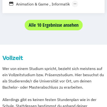
Animation & Game
Informatik
Schwerpunkt Kommunikation und Medien
in der Informatik
Interactive Media Design
Alle 10 Ergebnisse ansehen
International Media Cultural Work
Leadership in the Creative Industries
Medienentwicklung
Motion Pictures
Onlinejournalismus
Vollzeit
Onlinekommunikation
Sound and Music Production
Wer von einem Studium spricht, bezieht sich meistens auf
ein Vollzeitstudium bzw. Präsenzstudium. Hier besuchst du
als Studierende/r die Universität vor Ort, um deinen
Bachelor- oder Masterabschluss zu erarbeiten.
Allerdings gibt es keinen festen Stundenplan wie in der
Schule. Stattdessen bestimmst du anhand deiner